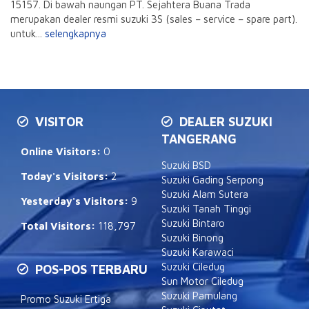
15157. Di bawah naungan PT. Sejahtera Buana Trada
merupakan dealer resmi suzuki 3S (sales – service – spare part).
untuk...
selengkapnya
VISITOR
DEALER SUZUKI
TANGERANG
Online Visitors:
0
Suzuki BSD
Today's Visitors:
2
Suzuki Gading Serpong
Suzuki Alam Sutera
Yesterday's Visitors:
9
Suzuki Tanah Tinggi
Suzuki Bintaro
Total Visitors:
118,797
Suzuki Binong
Suzuki Karawaci
Suzuki Ciledug
POS-POS TERBARU
Sun Motor Ciledug
Suzuki Pamulang
Promo Suzuki Ertiga