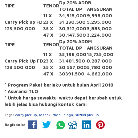
Dp 20% ADDB
TIPE
TENOR
TOTAL DP
ANGSURAN
11 X
34,915,000
9,598,000
Carry Pick up FD
23 X
31,230,500
5,295,000
123,500,000
35 X
30,312,000
3,883,000
47 X
30,147,500
3,224,000
Dp 20% ADDM
TIPE
TENOR
TOTAL DP
ANGSURAN
11 X
35,196,000
15,735,000
Carry Pick Up FD
23 X
31,481,500
8,287,000
123,500,000
35 X
30,557,000
5,780,000
47 X
30391,500
4,662,000
* Program Paket berlaku untuk bulan April 2018
* Asuransi TLO
* Untuk harga sewaktu-waktu dapat berubah untuk
lebih jelas bisa hubungi kontak kami
Tags:
carry pick up
,
losbak
,
mobil niaga
,
suzuki pick up
Bagikan ke