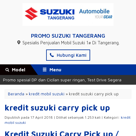
PROMO SUZUKI TANGERANG
Spesialis Penjualan Mobil Suzuki 1# Di Tangerang.
Hubungi Kami
Model
Menu
romo spesial DP dan Cicilan super ringan, Test Drive Segera
Promo
Beranda
»
kredit mobil suzuki
»
kredit suzuki carry pick up
kredit suzuki carry pick up
Dipublish pada 17 April 2018 | Dilihat sebanyak 1.253 kali | Kategori:
kredit
mobil suzuki
Kredit Suzuki Carry Pick up /