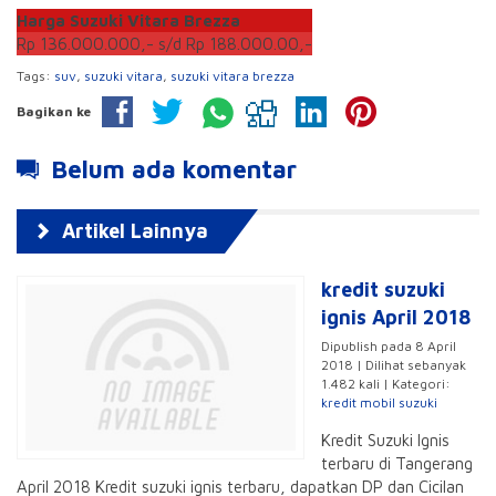
Harga Suzuki Vitara Brezza
Rp 136.000.000,- s/d Rp 188.000.00,-
Tags:
suv
,
suzuki vitara
,
suzuki vitara brezza
Bagikan ke
Belum ada komentar
Artikel Lainnya
kredit suzuki
ignis April 2018
Dipublish pada 8 April
2018 | Dilihat sebanyak
1.482 kali | Kategori:
kredit mobil suzuki
Kredit Suzuki Ignis
terbaru di Tangerang
April 2018 Kredit suzuki ignis terbaru, dapatkan DP dan Cicilan