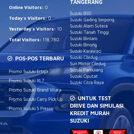
TANGERANG
Online Visitors:
0
Suzuki BSD
Today's Visitors:
0
Suzuki Gading Serpong
Suzuki Alam Sutera
Yesterday's Visitors:
10
Suzuki Tanah Tinggi
Suzuki Bintaro
Total Visitors:
118,780
Suzuki Binong
Suzuki Karawaci
Suzuki Ciledug
POS-POS TERBARU
Sun Motor Ciledug
Suzuki Pamulang
Promo Suzuki Ertiga
Suzuki Ciputat
Promo Suzuki XL7
Suzuki Citra Raya
Promo Suzuki Grand Vitara
UNTUK TEST
Promo Suzuki Carry Pick Up
DRIVE DAN SIMULASI
Promo Suzuki S Presso
KREDIT MURAH
SUZUKI