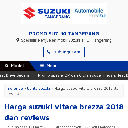
PROMO SUZUKI TANGERANG
Spesialis Penjualan Mobil Suzuki 1# Di Tangerang.
Hubungi Kami
Model
Menu
rive Segera
Promo spesial DP dan Cicilan super ringan, Test Drive
Beranda
»
berita suzuki
»
Harga suzuki vitara brezza 2018 dan
reviews
Harga suzuki vitara brezza 2018
dan reviews
Dipublish pada 15 Maret 2018 | Dilihat sebanyak 1.558 kali | Kategori: