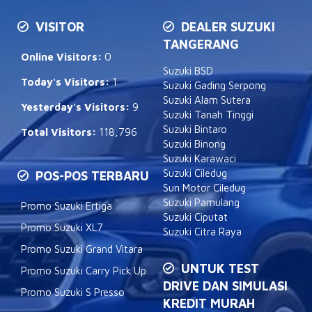
VISITOR
DEALER SUZUKI
TANGERANG
Online Visitors:
0
Suzuki BSD
Today's Visitors:
1
Suzuki Gading Serpong
Suzuki Alam Sutera
Yesterday's Visitors:
9
Suzuki Tanah Tinggi
Suzuki Bintaro
Total Visitors:
118,796
Suzuki Binong
Suzuki Karawaci
Suzuki Ciledug
POS-POS TERBARU
Sun Motor Ciledug
Suzuki Pamulang
Promo Suzuki Ertiga
Suzuki Ciputat
Promo Suzuki XL7
Suzuki Citra Raya
Promo Suzuki Grand Vitara
UNTUK TEST
Promo Suzuki Carry Pick Up
DRIVE DAN SIMULASI
Promo Suzuki S Presso
KREDIT MURAH