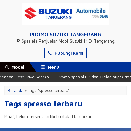
PROMO SUZUKI TANGERANG
Spesialis Penjualan Mobil Suzuki 1# Di Tangerang.
Hubungi Kami
Model
Menu
ringan, Test Drive Segera
Promo spesial DP dan Cicilan super ring
Beranda
»
Tags "spresso terbaru"
Tags spresso terbaru
Maaf, belum tersedia artikel untuk ditampilkan