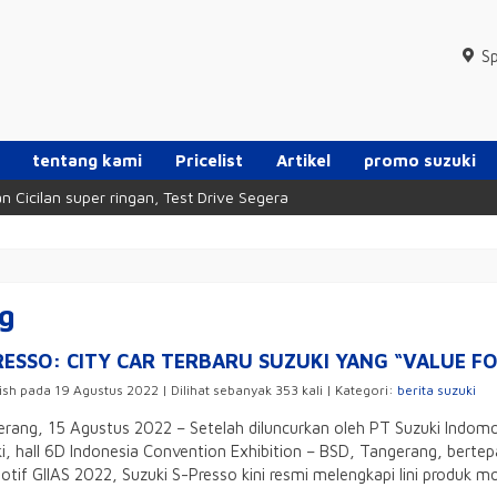
Sp
tentang kami
Pricelist
Artikel
promo suzuki
cilan super ringan, Test Drive Segera
g
RESSO: CITY CAR TERBARU SUZUKI YANG “VALUE F
ish pada 19 Agustus 2022 | Dilihat sebanyak 353 kali | Kategori:
berita suzuki
rang, 15 Agustus 2022 – Setelah diluncurkan oleh PT Suzuki Indomob
i, hall 6D Indonesia Convention Exhibition – BSD, Tangerang, ber
tif GIIAS 2022, Suzuki S-Presso kini resmi melengkapi lini produk mob