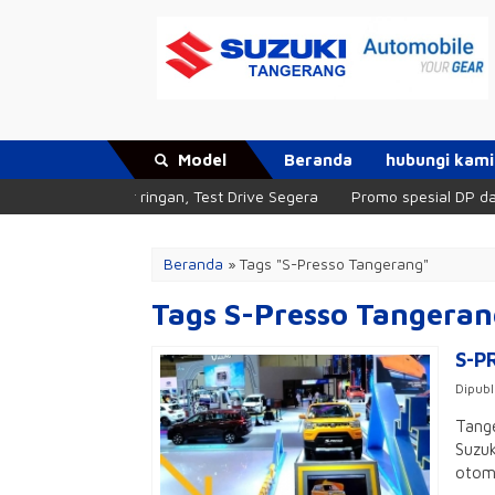
Model
Beranda
hubungi kami
n Cicilan super ringan, Test Drive Segera
Promo spesial DP dan Ci
Beranda
»
Tags "S-Presso Tangerang"
Tags S-Presso Tangeran
S-P
Dipubl
Tange
Suzuk
otomo