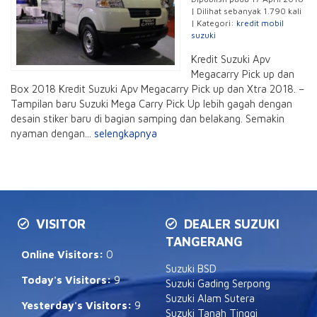
| Dilihat sebanyak 1.790 kali
| Kategori:
kredit mobil
suzuki
Kredit Suzuki Apv
Megacarry Pick up dan
Box 2018 Kredit Suzuki Apv Megacarry Pick up dan Xtra 2018. –
Tampilan baru Suzuki Mega Carry Pick Up lebih gagah dengan
desain stiker baru di bagian samping dan belakang. Semakin
nyaman dengan...
selengkapnya
VISITOR
DEALER SUZUKI
TANGERANG
Online Visitors:
0
Suzuki BSD
Today's Visitors:
9
Suzuki Gading Serpong
Suzuki Alam Sutera
Yesterday's Visitors:
9
Suzuki Tanah Tinggi