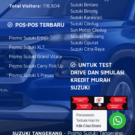
Suzuki Bintaro
Total Visitors:
118,804
Suzuki Binong
Suzuki Karawaci
Suzuki Ciledug
POS-POS TERBARU
Sun Motor Ciledug
Suzuki Pamulang
Promo Suzuki Ertiga
Suzuki Ciputat
Promo Suzuki XL7
Suzuki Citra Raya
Promo Suzuki Grand Vitara
UNTUK TEST
Promo Suzuki Carry Pick Up
DRIVE DAN SIMULASI
Promo Suzuki S Presso
KREDIT MURAH
SUZUKI
Penawaran
Terbaik Hari Ini
Klik Chat Disini
SUZUKI TANGERANG
- Promo Suzuki Tangerang