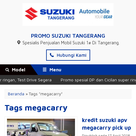
PROMO SUZUKI TANGERANG
Spesialis Penjualan Mobil Suzuki 1# Di Tangerang.
Hubungi Kami
Model
Menu
ringan, Test Drive Segera
Promo spesial DP dan Cicilan super ring
Beranda
»
Tags "megacarry"
Tags megacarry
kredit suzuki apv
megacarry pick up
Dipublish pada 17 April 2018