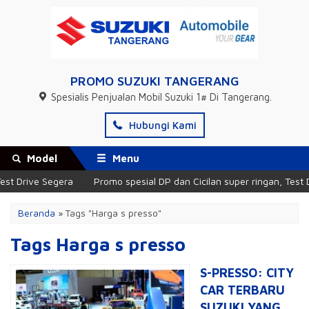
PROMO SUZUKI TANGERANG
Spesialis Penjualan Mobil Suzuki 1# Di Tangerang.
Hubungi Kami
Model
Menu
st Drive Segera
Promo spesial DP dan Cicilan super ringan, Test D
Beranda
»
Tags "Harga s presso"
Tags Harga s presso
S-PRESSO: CITY
CAR TERBARU
SUZUKI YANG