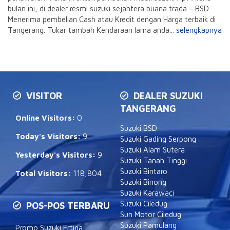
bulan ini, di dealer resmi suzuki sejahtera buana trada – BSD.
Menerima pembelian Cash atau Kredit dengan Harga terbaik di
Tangerang. Tukar tambah Kendaraan lama anda...
selengkapnya
VISITOR
DEALER SUZUKI
TANGERANG
Online Visitors:
0
Suzuki BSD
Today's Visitors:
9
Suzuki Gading Serpong
Suzuki Alam Sutera
Yesterday's Visitors:
9
Suzuki Tanah Tinggi
Suzuki Bintaro
Total Visitors:
118,804
Suzuki Binong
Suzuki Karawaci
Suzuki Ciledug
POS-POS TERBARU
Sun Motor Ciledug
Suzuki Pamulang
Promo Suzuki Ertiga