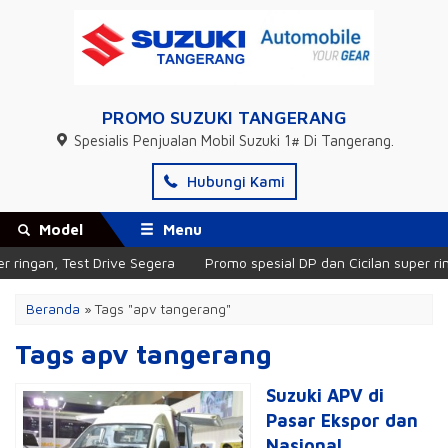
PROMO SUZUKI TANGERANG
Spesialis Penjualan Mobil Suzuki 1# Di Tangerang.
Hubungi Kami
Model
Menu
 ringan, Test Drive Segera
Promo spesial DP dan Cicilan super ring
Beranda
»
Tags "apv tangerang"
Tags apv tangerang
Suzuki APV di
Pasar Ekspor dan
Nasional